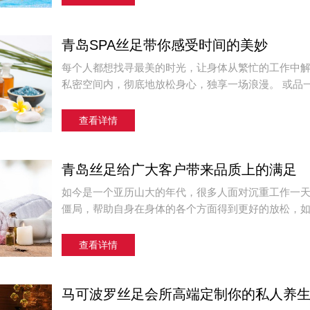
青岛SPA丝足带你感受时间的美妙
每个人都想找寻最美的时光，让身体从繁忙的工作中
私密空间内，彻底地放松身心，独享一场浪漫。 或品一
查看详情
青岛丝足给广大客户带来品质上的满足
如今是一个亚历山大的年代，很多人面对沉重工作一
僵局，帮助自身在身体的各个方面得到更好的放松，如今
查看详情
马可波罗丝足会所高端定制你的私人养